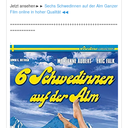
Jetzt ansehen►►
 Sechs Schwedinnen auf der Alm Ganzer 
Film online in hoher Qualität ◀◀
===================++++++++++++++++++++========
===========
.