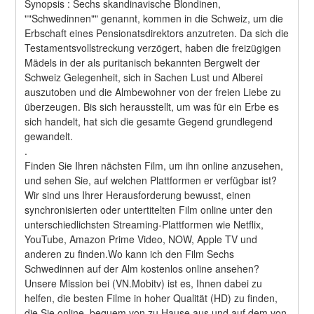
Synopsis : Sechs skandinavische Blondinen, 
""Schwedinnen"" genannt, kommen in die Schweiz, um die 
Erbschaft eines Pensionatsdirektors anzutreten. Da sich die 
Testamentsvollstreckung verzögert, haben die freizügigen 
Mädels in der als puritanisch bekannten Bergwelt der 
Schweiz Gelegenheit, sich in Sachen Lust und Alberei 
auszutoben und die Almbewohner von der freien Liebe zu 
überzeugen. Bis sich herausstellt, um was für ein Erbe es 
sich handelt, hat sich die gesamte Gegend grundlegend 
gewandelt. 
.
Finden Sie Ihren nächsten Film, um ihn online anzusehen, 
und sehen Sie, auf welchen Plattformen er verfügbar ist?
Wir sind uns Ihrer Herausforderung bewusst, einen 
synchronisierten oder untertitelten Film online unter den 
unterschiedlichsten Streaming-Plattformen wie Netflix, 
YouTube, Amazon Prime Video, NOW, Apple TV und 
anderen zu finden.Wo kann ich den Film Sechs 
Schwedinnen auf der Alm kostenlos online ansehen?
Unsere Mission bei (VN.Mobitv) ist es, Ihnen dabei zu 
helfen, die besten Filme in hoher Qualität (HD) zu finden, 
die Sie online, bequem von zu Hause aus und auf dem von 